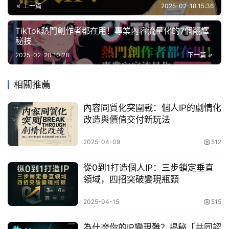
上一篇
2025-02-18 15:36
TikTok熱門創作者都在用！專業內容流量化的7個翻譯
秘技
2025-02-20 10:28
下一篇
相關推薦
內容同質化突圍戰：個人IP的劇情化
改造與價值交付新玩法
2025-04-09
512
從0到1打造個人IP：三步鎖定垂直
領域，四招突破變現瓶頸
2025-04-15
515
為什麼你的IP變現難？揭秘「共同認