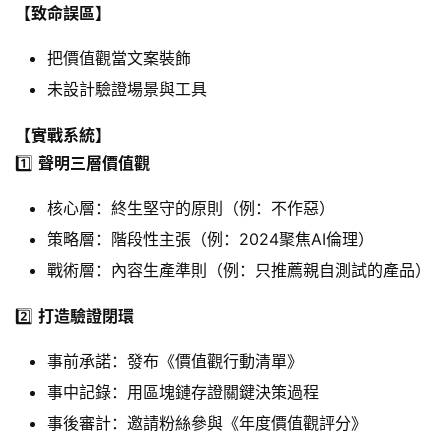
【致命誤區】
驗
室
把價值觀當文案裝飾
未設計驗證場景與工具
超
級
【實戰系統】
個
1️⃣ 
聲明三層價值觀
體
成
核心層：終生堅守的原則（例：不作惡）
長
策略層：階段性主張（例：2024聚焦AI倫理）
學
院
戰術層：內容生產準則（例：只推薦親自測試的產品）
2️⃣ 
打造驗證閉環
資
源
事前承諾：發布《價值觀行動清單》
中
事中記錄：用區塊鏈存證關鍵決策過程
心
事後審計：邀請粉絲參與《年度價值觀評分》
行