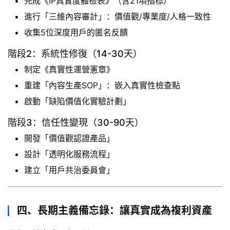
完成《IP真實度體檢表》（含21項指標）
l
進行「三維內容審計」：價值觀/專業度/人格一致性
o
收集5位深度用戶的匿名反饋
階段2：系統性修復（14-30天）
制定《真實性運營憲章》
重建「內容生產SOP」：嵌入真實性檢查點
啟動「缺陷價值化實驗計劃」
階段3：信任性變現（30-90天）
開發「價值觀認證產品」
設計「透明化服務流程」
建立「用戶共治委員會」
四、長期主義備忘錄：讓真實成為複利資產