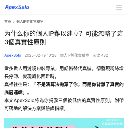
首页
個人IP孵化實驗室
为什么你的個人IP難以建立？可能忽略了這
3個真實性原則
ApexSolo
2025-02-19 10:28
個人IP孵化實驗室
阅读 482
當多數人用濾鏡包裝專業，用話術替代真誠，卻發現粉絲增
長停滯、變現轉化困難時，
真相往往是：
「不是演算法拋棄了你，而是你背離了真實的
底層邏輯」
。
本文ApexSolo將為你揭露三個被低估的真實性原則，附帶
可落地的解決方案與驗證指標。