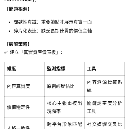
【問題根源】
間歇性真誠：重要節點才展示真實一面
碎片化表達：缺乏長期連貫的價值主軸
【破解策略】
✅ 建立「真實資產儀表板」：
維度
監測指標
工具
內容溯源標籤系
內容真實度
原創經歷佔比
統
核心主張重複出
關鍵詞密度分析
價值穩定性
現頻率
工具
跨平台形象匹配
社交媒體交叉比
人格一致性