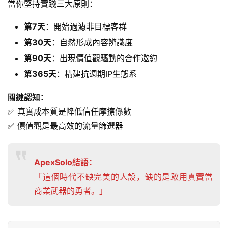
當你堅持實踐三大原則：
第7天
：開始過濾非目標客群
第30天
：自然形成內容辨識度
第90天
：出現價值觀驅動的合作邀約
第365天
：構建抗週期IP生態系
關鍵認知：
✅ 真實成本質是降低信任摩擦係數
✅ 價值觀是最高效的流量篩選器
ApexSolo結語：
「這個時代不缺完美的人設，缺的是敢用真實當
商業武器的勇者。」