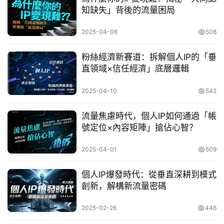
知缺失」背後的流量困局
2025-04-06
508
粉絲經濟新賽道：拆解個人IP的「垂
直領域×信任經濟」底層邏輯
2025-04-10
542
流量焦慮時代，個人IP如何通過「帳
號定位×內容矩陣」搶佔心智？
2025-04-01
509
個人IP爆發時代：從垂直深耕到模式
創新，解構新流量密碼
2025-02-26
446