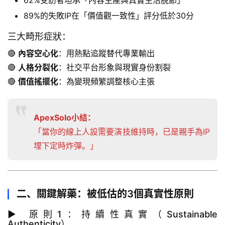
89%的失敗IP在「價值觀一致性」評分低於30分
三大畸形症狀：
🔴 
內容空心化
：用熱點追蹤替代專業輸出
🔴 
人格分裂化
：社交平台形象與現實身份割裂
🔴 
價值搖擺化
：為變現頻繁調整核心主張
ApexSolo小結：
「當你的線上人設需要演技維持時，已是親手為IP
埋下定時炸彈。」
二、關鍵解藥：被低估的3個真實性原則
▶ 原則1：持續性真實（Sustainable
Authenticity）