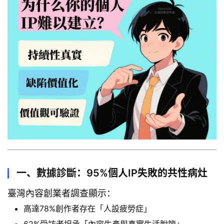
一、數據診斷：95%個人IP失敗的共性病灶
臺灣內容創業者調查顯示：
高達78%創作者存在「人設疲勞症」
62%受訪者坦承「內容生產與真實生活脫節」