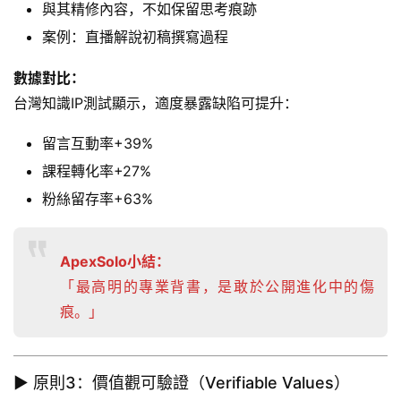
與其精修內容，不如保留思考痕跡
案例：直播解說初稿撰寫過程
自
媒
數據對比：
體
台灣知識IP測試顯示，適度暴露缺陷可提升：
變
現
留言互動率+39%
實
課程轉化率+27%
戰
指
粉絲留存率+63%
南
ApexSolo小結：
個
「最高明的專業背書，是敢於公開進化中的傷
人
I
痕。」
P
孵
化
▶ 原則3：價值觀可驗證（Verifiable Values）
實