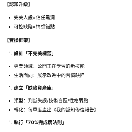
【認知升級】
完美人設=信任黑洞
可控缺陷=情感錨點
【實操框架】
設計「不完美標籤」
專業領域：公開正在學習的新技能
生活面向：展示改進中的習慣缺陷
建立「缺陷資產庫」
類型：判斷失誤/技術盲區/性格弱點
轉化：每季度產出《我的認知修復報告》
執行「70%完成度法則」