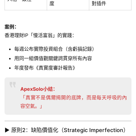
度
對插件
案例：
香港理財IP「慢活富翁」的實踐：
每週公布實際投資組合（含虧損記錄）
用同一組價值觀關鍵詞貫穿所有內容
年度發布《真實度審計報告》
ApexSolo小結：
「真實不是偶爾揭開的底牌，而是每天呼吸的內
容空氣。」
▶ 原則2：缺陷價值化（Strategic Imperfection）