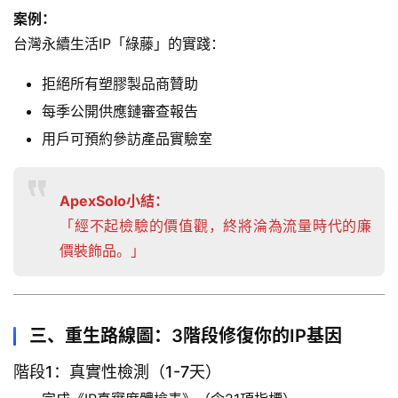
案例：
業
報
台灣永續生活IP「綠藤」的實踐：
告
拒絕所有塑膠製品商贊助
與
趨
每季公開供應鏈審查報告
勢
用戶可預約參訪產品實驗室
商
店
ApexSolo小結：
「經不起檢驗的價值觀，終將淪為流量時代的廉
關
價裝飾品。」
於
A
p
e
三、重生路線圖：3階段修復你的IP基因
x
階段1：真實性檢測（1-7天）
S
o